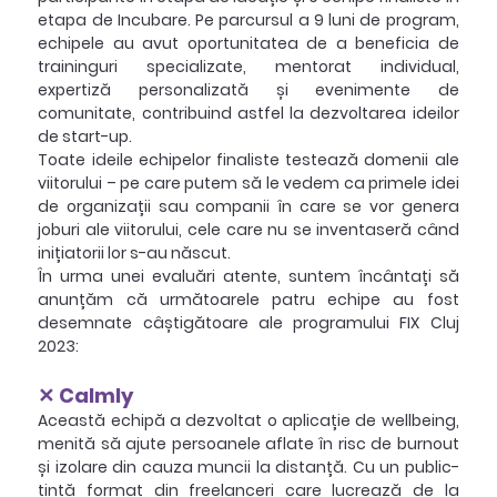
etapa de Incubare. Pe parcursul a 9 luni de program, 
echipele au avut oportunitatea de a beneficia de 
traininguri specializate, mentorat individual, 
expertiză personalizată și evenimente de 
comunitate, contribuind astfel la dezvoltarea ideilor 
de start-up.
Toate ideile echipelor finaliste testează domenii ale 
viitorului – pe care putem să le vedem ca primele idei 
de organizații sau companii în care se vor genera 
joburi ale viitorului, cele care nu se inventaseră când 
inițiatorii lor s-au născut.
În urma unei evaluări atente, suntem încântați să 
anunțăm că următoarele patru echipe au fost 
desemnate câștigătoare ale programului FIX Cluj 
2023:
✕ Calmly
Această echipă a dezvoltat o aplicație de wellbeing, 
menită să ajute persoanele aflate în risc de burnout 
și izolare din cauza muncii la distanță. Cu un public-
țintă format din freelanceri care lucrează de la 