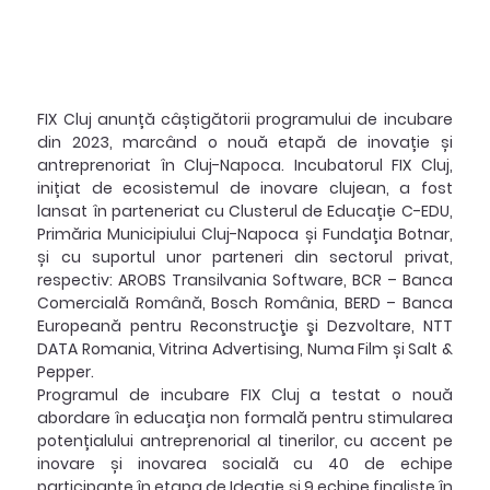
FIX Cluj anunță câștigătorii programului de incubare 
din 2023, marcând o nouă etapă de inovație și 
antreprenoriat în Cluj-Napoca. Incubatorul FIX Cluj, 
inițiat de ecosistemul de inovare clujean, a fost 
lansat în parteneriat cu Clusterul de Educație C-EDU, 
Primăria Municipiului Cluj-Napoca și Fundația Botnar, 
și cu suportul unor parteneri din sectorul privat, 
respectiv: AROBS Transilvania Software, BCR – Banca 
Comercială Română, Bosch România, BERD – Banca 
Europeană pentru Reconstrucţie şi Dezvoltare, NTT 
DATA Romania, Vitrina Advertising, Numa Film și Salt & 
Pepper.
Programul de incubare FIX Cluj a testat o nouă 
abordare în educația non formală pentru stimularea 
potențialului antreprenorial al tinerilor, cu accent pe 
inovare și inovarea socială cu 40 de echipe 
participante în etapa de Ideație și 9 echipe finaliste în 