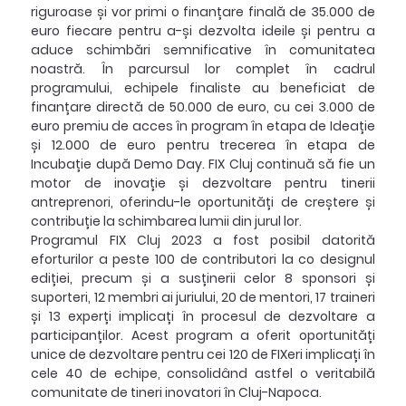
riguroase și vor primi o finanțare finală de 35.000 de 
euro fiecare pentru a-și dezvolta ideile și pentru a 
aduce schimbări semnificative în comunitatea 
noastră. În parcursul lor complet în cadrul 
programului, echipele finaliste au beneficiat de 
finanțare directă de 50.000 de euro, cu cei 3.000 de 
euro premiu de acces în program în etapa de Ideație 
și 12.000 de euro pentru trecerea în etapa de 
Incubație după Demo Day. FIX Cluj continuă să fie un 
motor de inovație și dezvoltare pentru tinerii 
antreprenori, oferindu-le oportunități de creștere și 
contribuție la schimbarea lumii din jurul lor.
Programul FIX Cluj 2023 a fost posibil datorită 
eforturilor a peste 100 de contributori la co designul 
ediției, precum și a susținerii celor 8 sponsori și 
suporteri, 12 membri ai juriului, 20 de mentori, 17 traineri 
și 13 experți implicați în procesul de dezvoltare a 
participanților. Acest program a oferit oportunități 
unice de dezvoltare pentru cei 120 de FIXeri implicați în 
cele 40 de echipe, consolidând astfel o veritabilă 
comunitate de tineri inovatori în Cluj-Napoca.