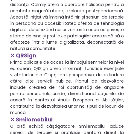
distanță, Calmly oferă o abordare holistică pentru a 
combate singurătatea și izolarea post-pandemică. 
Această inițiativă îmbină întâlniri și sesiuni de terapie 
în persoană cu accesibilitatea oferită de tehnologia 
digitală, deschizând noi orizonturi în ceea ce privește 
starea de bine și profilaxia patologiilor care riscă să o 
afecteze într-o lume digitalizată, deconectată de 
natură și comunitate.
✕ QRSign
Prima aplicație de acces la limbajul semnelor la nivel 
european, QRSign oferă informații turistice esențiale 
vizitatorilor din Cluj și are perspective de extindere 
către alte servicii publice. Planul de dezvoltare 
include crearea de noi oportunități de angajare 
pentru persoanele surde, diversificând opțiunile de 
carieră în contextul Anului European al Abilităților, 
contribuind la dezvoltarea unor noi tipuri de locuri de 
muncă.
✕ Smilemobilul
O altă echipă câștigătoare, Smilemobilul, aduce 
servicii de terapie și profilaxie dentară direct la 