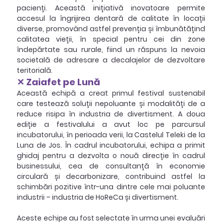
pacienți. Această inițiativă inovatoare permite 
accesul la îngrijirea dentară de calitate în locații 
diverse, promovând astfel prevenția și îmbunătățind 
calitatea vieții, în special pentru cei din zone 
îndepărtate sau rurale, fiind un răspuns la nevoia 
societală de adresare a decalajelor de dezvoltare 
teritorială.
✕ Zaiafet pe Lună
Această echipă a creat primul festival sustenabil 
care testează soluții nepoluante și modalități de a 
reduce risipa în industria de divertisment. A doua 
ediție a festivalului a avut loc pe parcursul 
incubatorului, în perioada verii, la Castelul Teleki de la 
Luna de Jos. În cadrul incubatorului, echipa a primit 
ghidaj pentru a dezvolta o nouă direcție în cadrul 
businessului, cea de consultanță în economie 
circulară și decarbonizare, contribuind astfel la 
schimbări pozitive într-una dintre cele mai poluante 
industrii – industria de HoReCa și divertisment.
Aceste echipe au fost selectate în urma unei evaluări 