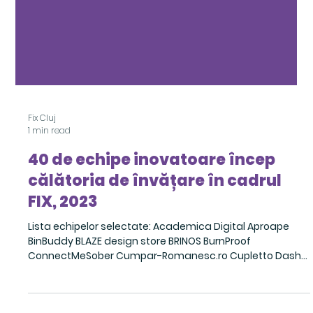
Fix Cluj
1 min read
40 de echipe inovatoare încep
călătoria de învățare în cadrul
FIX, 2023
Lista echipelor selectate: Academica Digital Aproape
BinBuddy BLAZE design store BRINOS BurnProof
ConnectMeSober Cumpar-Romanesc.ro Cupletto Dash